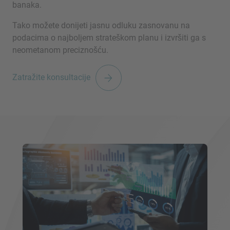
banaka.
Tako možete donijeti jasnu odluku zasnovanu na
podacima o najboljem strateškom planu i izvršiti ga s
VIŠE INFORMACIJA?
neometanom preciznošću.
KONTAKTIRAJTE NAS
Želimo vas čuti. Naš tim je uvijek dostupan za
Zatražite konsultacije
razgovor.