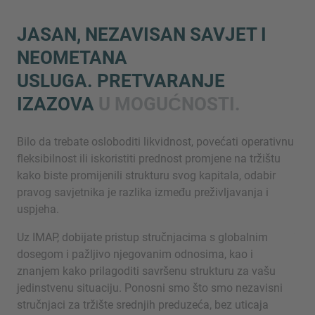
JASAN, NEZAVISAN SAVJET I
NEOMETANA
USLUGA. PRETVARANJE
IZAZOVA
U MOGUĆNOSTI.
Bilo da trebate osloboditi likvidnost, povećati operativnu
Inquiry
fleksibilnost ili iskoristiti prednost promjene na tržištu
kako biste promijenili strukturu svog kapitala, odabir
pravog savjetnika je razlika između preživljavanja i
Označite da ste pročitali i da se slažete s IMAP
uspjeha.
pravnim obavijestima i pravilima o kolačićima.
Uz IMAP, dobijate pristup stručnjacima s globalnim
dosegom i pažljivo njegovanim odnosima, kao i
Pošalji upit
znanjem kako prilagoditi savršenu strukturu za vašu
jedinstvenu situaciju. Ponosni smo što smo nezavisni
stručnjaci za tržište srednjih preduzeća, bez uticaja