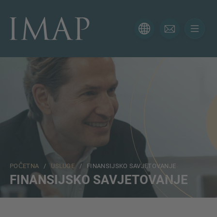
KONTAKTIRAJTE NAS
Hvala vam na interesovanju za IMAP. Koristite obrazac
ispod da nam kažete više o vašoj trenutnoj situaciji i
naši će vam se stručnjaci javiti u najkraćem mogućem
roku.
Ime
POČETNA
/
USLUGE
/ FINANSIJSKO SAVJETOVANJE
Email
FINANSIJSKO SAVJETOVANJE
Telefon