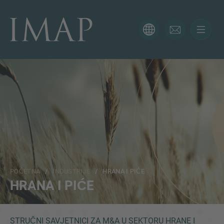
KONTAKTIRAJTE NAS
Hvala vam na interesovanju za IMAP. Koristite obrazac
ispod da nam kažete više o vašoj trenutnoj situaciji i
naši će vam se stručnjaci javiti u najkraćem mogućem
roku.
Ime
POČETNA
/
INDUSTRIJE
/ HRANA I PIĆE
Email
HRANA I PIĆE
Telefon
STRUČNI SAVJETNICI ZA M&A U SEKTORU HRANE I