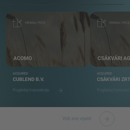
HRANA I PIĆE
HRANA I PIĆE
ACOMO
CSÁKVÁRI A
ACQUIRED
ACQUIRED
CUBLEND B.V.
CSÁKVÁRI ZR
Pogledaj transakciju
Pogledaj transakc
Vidi sve vijesti