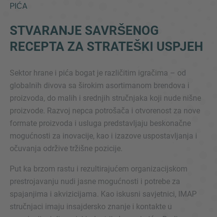
PIĆA
STVARANJE SAVRŠENOG
RECEPTA ZA STRATEŠKI USPJEH
Sektor hrane i pića bogat je različitim igračima – od
globalnih divova sa širokim asortimanom brendova i
proizvoda, do malih i srednjih stručnjaka koji nude nišne
Inquiry
proizvode. Razvoj nepca potrošača i otvorenost za nove
formate proizvoda i usluga predstavljaju beskonačne
Označite da ste pročitali i da se slažete s IMAP
mogućnosti za inovacije, kao i izazove uspostavljanja i
pravnim obavijestima i pravilima o kolačićima.
očuvanja održive tržišne pozicije.
Put ka brzom rastu i rezultirajućem organizacijskom
prestrojavanju nudi jasne mogućnosti i potrebe za
Pošalji upit
spajanjima i akvizicijama. Kao iskusni savjetnici, IMAP
stručnjaci imaju insajdersko znanje i kontakte u