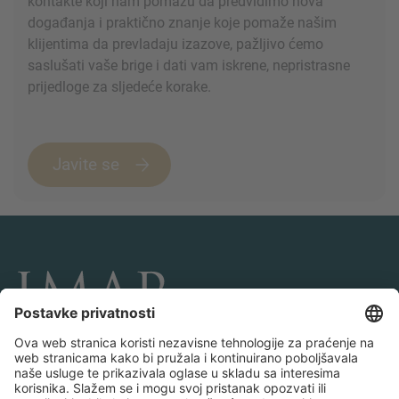
kontakte koji nam pomažu da predvidimo nova
događanja i praktično znanje koje pomaže našim
klijentima da prevladaju izazove, pažljivo ćemo
saslušati vaše brige i dati vam iskrene, nepristrasne
prijedloge za sljedeće korake.
Javite se
POVEŽITE SE I PRATITE NAS