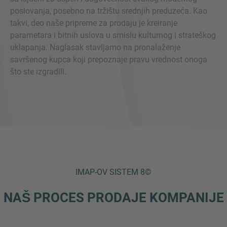
poslovanja, posebno na tržištu srednjih preduzeća. Kao
takvi, deo naše pripreme za prodaju je kreiranje
parametara i bitnih uslova u smislu kulturnog i strateškog
uklapanja. Naglasak stavljamo na pronalaženje
savršenog kupca koji prepoznaje pravu vrednost onoga
što ste izgradili.
IMAP-OV SISTEM 8©
NAŠ PROCES PRODAJE KOMPANIJE