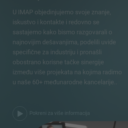
U IMAP objedinjujemo svoje znanje,
iskustvo i kontakte i redovno se
sastajemo kako bismo razgovarali o
najnovijim dešavanjima, podelili uvide
specifične za industriju i pronašli
obostrano korisne tačke sinergije
između više projekata na kojima radimo
u naše 60+ međunarodne kancelarije..
Pokreni za više informacija