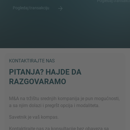
Pogledaj transakc
Pogledaj transakciju
KONTAKTIRAJTE NAS
PITANJA? HAJDE DA
RAZGOVARAMO
M&A na tržištu srednjih kompanija je pun mogućnosti,
a sa njim dolazi i pregršt opcija i modaliteta.
Savetnik je vaš kompas.
Kontaktirajte nas za konsultacije bez obaveza sa