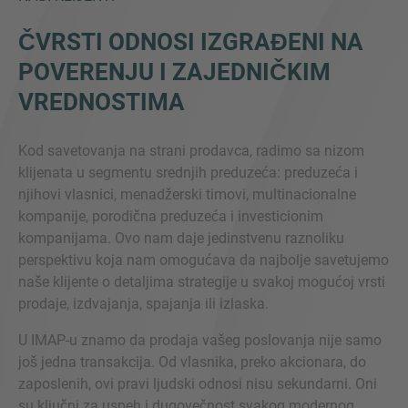
ČVRSTI ODNOSI IZGRAĐENI NA
POVERENJU I ZAJEDNIČKIM
VREDNOSTIMA
Kod savetovanja na strani prodavca, radimo sa nizom
klijenata u segmentu srednjih preduzeća: preduzeća i
njihovi vlasnici, menadžerski timovi, multinacionalne
kompanije, porodična preduzeća i investicionim
kompanijama. Ovo nam daje jedinstvenu raznoliku
perspektivu koja nam omogućava da najbolje savetujemo
naše klijente o detaljima strategije u svakoj mogućoj vrsti
prodaje, izdvajanja, spajanja ili izlaska.
U IMAP-u znamo da prodaja vašeg poslovanja nije samo
još jedna transakcija. Od vlasnika, preko akcionara, do
zaposlenih, ovi pravi ljudski odnosi nisu sekundarni. Oni
su ključni za uspeh i dugovečnost svakog modernog