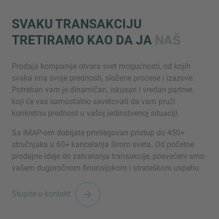
SVAKU TRANSAKCIJU
TRETIRAMO KAO DA JA
NAŠ
Prodaja kompanije otvara svet mogućnosti, od kojih
svaka ima svoje prednosti, složene procese i izazove.
Potreban vam je dinamičan, iskusan i vredan partner,
Inquiry
koji će vas samostalno savetovati da vam pruži
konkretnu prednost u vašoj jedinstvenoj situaciji.
Sa IMAP-om dobijate privilegovan pristup do 450+
Označite da ste pročitali i da se slažete s IMAP
stručnjaka u 60+ kancelarija širom sveta. Od početne
pravnim obaveštenjem i pravilima o kolačićima.
prodajne ideje do zatvaranja transakcije, posvećeni smo
vašem dugoročnom finansijskom i strateškom uspehu.
Pošalji upit
Stupite u kontakt