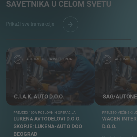
SAVETNIKA U CELOM SVETU
Prikaži sve transakcije
AUTOMOBILSKA INDUSTRIJA
AUTOMOBILSK
C.I.A.K. AUTO D.O.O.
SAG/AUTONE
PREUZEO 100% POSLOVNIH OPERACIJA
PREUZEO VEĆINSKI U
LUKENA AVTODELOVI D.O.O.
WAGEN INTER
SKOPJE; LUKENA-AUTO DOO
D.O.O.
BEOGRAD