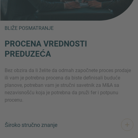
BLIŽE POSMATRANJE
PROCENA VREDNOSTI
PREDUZEĆA
Bez obzira da li želite da odmah započnete proces prodaje
ili vam je potrebna procena da biste definisali buduće
planove, potreban vam je stručni savetnik za M&A sa
nezavisnošću koja je potrebna da pruži fer i potpunu
procenu.
Široko stručno znanje