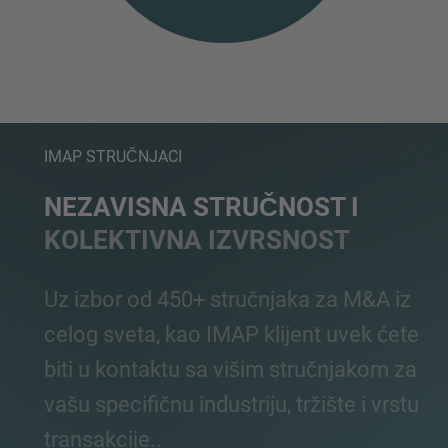
IMAP STRUČNJACI
NEZAVISNA STRUČNOST I
KOLEKTIVNA IZVRSNOST
Uz izbor od 450+ stručnjaka za M&A iz
celog sveta, kao IMAP klijent uvek ćete
biti u kontaktu sa višim stručnjakom za
vašu specifičnu industriju, tržište i vrstu
transakcije..