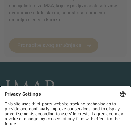
specijalistom za M&A, koji će pažljivo saslušati vaše
nedoumice i dati iskrenu, nepristrasnu procenu
najboljih sledećih koraka.
Pronađite svog stručnjaka
POVEŽITE SE I PRATITE NAS