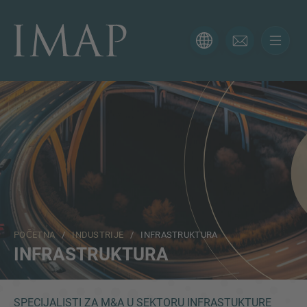
KONTAKTIRAJTE NAS
Hvala vam na interesovanju za IMAP. Koristite obrazac
ispod da nam kažete više o vašoj trenutnoj situaciji i
naši će vam se stručnjaci javiti u najkraćem mogućem
roku.
Ime
POČETNA
/
INDUSTRIJE
/ INFRASTRUKTURA
Email
INFRASTRUKTURA
Telefon
SPECIJALISTI ZA M&A U SEKTORU INFRASTUKTURE