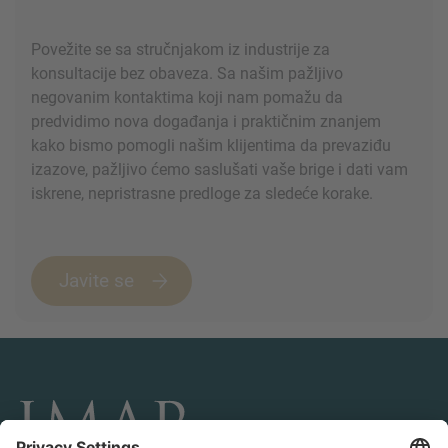
Povežite se sa stručnjakom iz industrije za
konsultacije bez obaveza. Sa našim pažljivo
negovanim kontaktima koji nam pomažu da
predvidimo nova događanja i praktičnim znanjem
kako bismo pomogli našim klijentima da prevaziđu
izazove, pažljivo ćemo saslušati vaše brige i dati vam
iskrene, nepristrasne predloge za sledeće korake.
Javite se