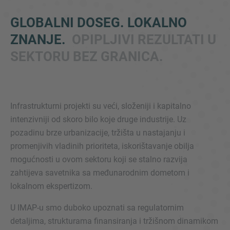
GLOBALNI DOSEG. LOKALNO
ZNANJE.
OPIPLJIVI REZULTATI U
SEKTORU BEZ GRANICA.
Infrastrukturni projekti su veći, složeniji i kapitalno
Inquiry
intenzivniji od skoro bilo koje druge industrije. Uz
pozadinu brze urbanizacije, tržišta u nastajanju i
Označite da ste pročitali i da se slažete s IMAP
promenjivih vladinih prioriteta, iskorištavanje obilja
pravnim obaveštenjem i pravilima o kolačićima.
mogućnosti u ovom sektoru koji se stalno razvija
zahtijeva savetnika sa međunarodnim dometom i
lokalnom ekspertizom.
Pošalji upit
U IMAP-u smo duboko upoznati sa regulatornim
detaljima, strukturama finansiranja i tržišnom dinamikom