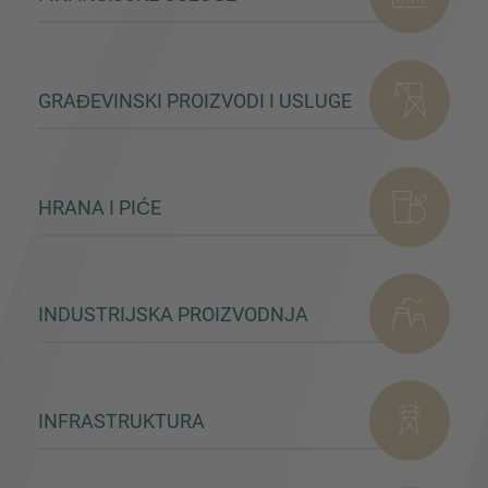
VIŠE INFORMACIJA?
GRAĐEVINSKI PROIZVODI I USLUGE
KONTAKTIRAJTE NAS
Želimo da čujemo od vas. Naš tim je uvek
dostupan za razgovor.
HRANA I PIĆE
INDUSTRIJSKA PROIZVODNJA
INFRASTRUKTURA