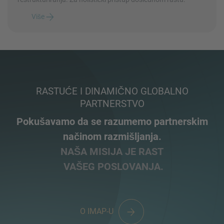
Više
RASTUĆE I DINAMIČNO GLOBALNO
PARTNERSTVO
Pokušavamo da se razumemo partnerskim
načinom razmišljanja.
NAŠA MISIJA JE RAST
VAŠEG POSLOVANJA.
O IMAP-U