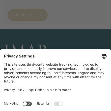
Javite se
POVEŽITE SE I PRATITE NAS
Transakcije
O IMAP-u
Timovi i kancelarije
Kontaktirajte nas