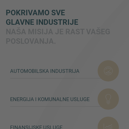
POKRIVAMO SVE
GLAVNE INDUSTRIJE
NAŠA MISIJA JE RAST VAŠEG
POSLOVANJA.
Inquiry
AUTOMOBILSKA INDUSTRIJA
Označite da ste pročitali i da se slažete s IMAP
pravnim obaveštenjem i pravilima o kolačićima.
ENERGIJA I KOMUNALNE USLUGE
Pošalji upit
FINANSIJSKE USLUGE