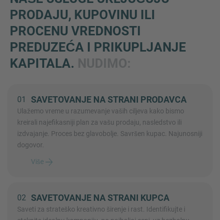
PRODAJU, KUPOVINU ILI
PROCENU VREDNOSTI
PREDUZEĆA I PRIKUPLJANJE
KAPITALA.
NUDIMO:
SAVETOVANJE NA STRANI PRODAVCA
01
Ulažemo vreme u razumevanje vaših ciljeva kako bismo
kreirali najefikasniji plan za vašu prodaju, nasledstvo ili
izdvajanje. Proces bez glavobolje. Savršen kupac. Najunosniji
dogovor.
Više
SAVETOVANJE NA STRANI KUPCA
02
Saveti za strateško kreativno širenje i rast. Identifikujte i