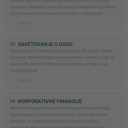
steknite idealnu kompaniju, po najboljoj ceni, uz bezbolnu
tranziciju. Iskoristite prednost našeg privilegovanog pristupa
prodavcima i stručnjacima iz industrije iz celog sveta.
Više
SAVETOVANJE O DUGU
03
Opseg opcija za prikupljanje kapitala je velik, složen i stalno
se menja. IMAP stručnjaci imaju kontakte i široko znanje da
izazove likvidnosti i refinansiranja pretvore u dugoročan
strateški uspeh.
Više
KORPORATIVNE FINANSIJE
04
Naše M&A usluge dopunjujemo uslugama korporativnog
finansiranja, od pripreme pre prodaje, integracije nakon
spajanja, do saveta o strategiji, procene vrednosti i
restrukturiranja. Za holistički pristup doslednom rastu.