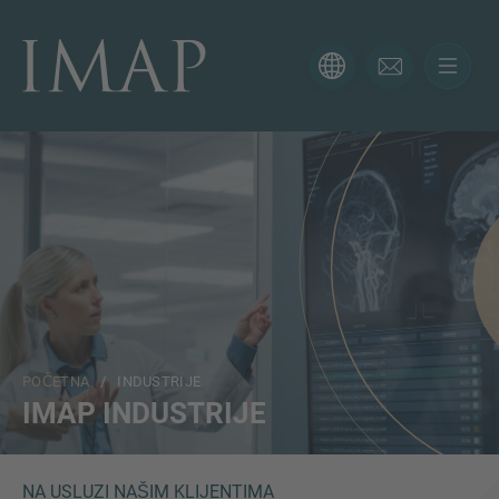
KONTAKTIRAJTE NAS
Hvala vam na interesovanju za IMAP. Koristite obrazac
ispod da nam kažete više o vašoj trenutnoj situaciji i
naši će vam se stručnjaci javiti u najkraćem mogućem
roku.
Ime
POČETNA
/ INDUSTRIJE
Email
IMAP INDUSTRIJE
Telefon
NA USLUZI NAŠIM KLIJENTIMA