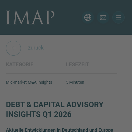
KONTAKTFORMULAR
Vielen Dank für Ihr Interesse an IMAP. Bitte verwenden
Sie das folgende Formular, um uns mehr über Ihre
zurück
aktuelle Situation zu schildern, sodass sich der richtige
Berater so schnell wie möglich bei Ihnen meldet.
KATEGORIE
LESEZEIT
Name
Mid-market M&A Insights
5 Minuten
E-Mail
DEBT & CAPITAL ADVISORY
INSIGHTS Q1 2026
Telefon
Aktuelle Entwicklungen in Deutschland und Europa