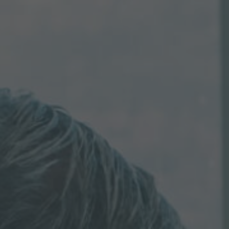
Inquiry
Hiermit bestätige ich, dass ich die
Datenschutzerklärung
zur Kenntnis genommen
habe.
Anfrage senden