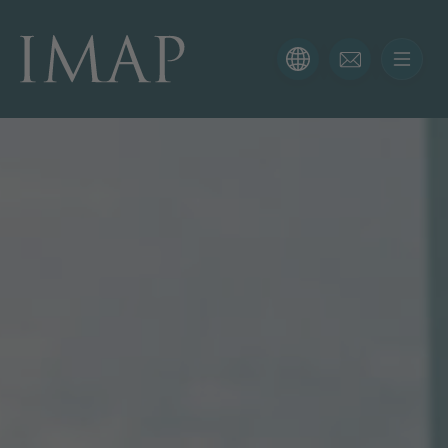
KONTAKTFORMULAR
Vielen Dank für Ihr Interesse an IMAP. Bitte verwenden
Sie das folgende Formular, um uns mehr über Ihre
aktuelle Situation zu schildern, sodass sich der richtige
Berater so schnell wie möglich bei Ihnen meldet.
Name
E-Mail
Telefon