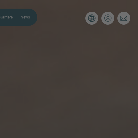
Karriere
News
ULAR
AP. Bitte verwenden Sie das
r Ihre aktuelle Situation zu
 Berater so schnell wie möglich bei