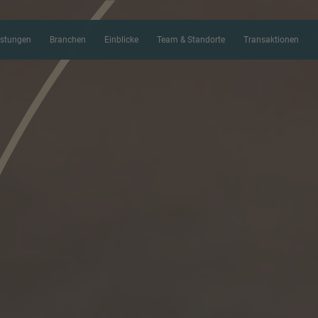
istungen
Branchen
Einblicke
Team & Standorte
Transaktionen
KONTAKTFORM
Vielen Dank für Ihr Interesse an IM
folgende Formular, um uns mehr übe
schildern, sodass sich der richtige
Ihnen meldet.