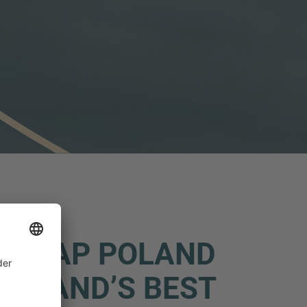
- IMAP POLAND
POLAND’S BEST