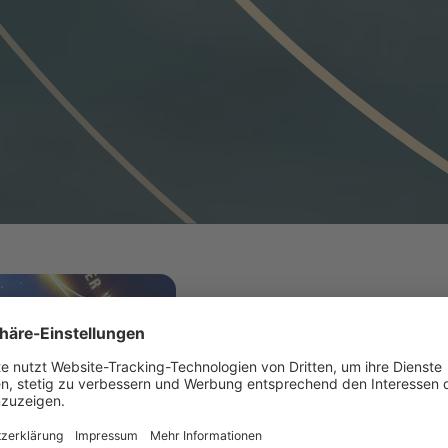
IMAP IN FOCUS
TRIGON 
NAMED 