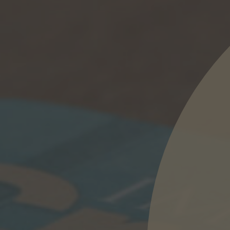
E-Mail
tzerklärung
zur Kenntnis genommen habe.