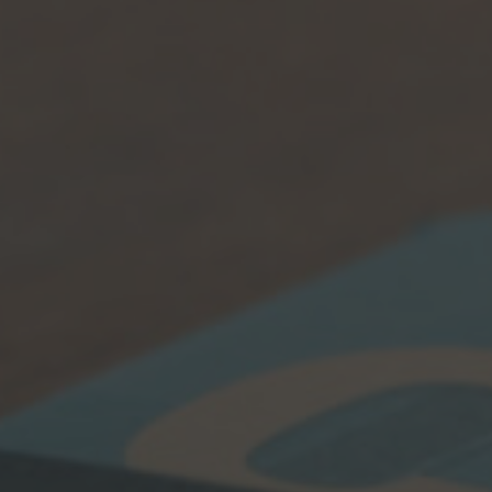
Name
Telefon
Inquiry
Hiermit bestätige ich, dass ich die
Datenschu
Anfrage senden