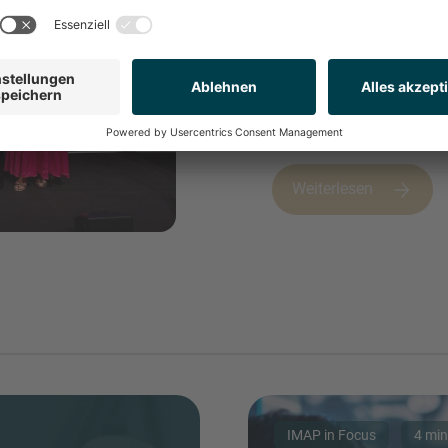
INVEST
IN 2026
Weiterlesen
IMAP in Focus
4 min