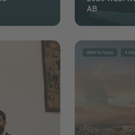
B
IMAP in Focus
4 min