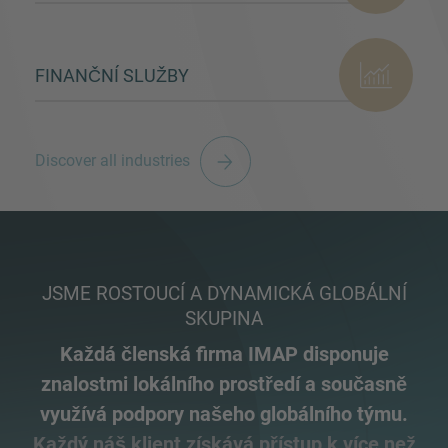
FINANČNÍ SLUŽBY
Discover all industries
JSME ROSTOUCÍ A DYNAMICKÁ GLOBÁLNÍ
SKUPINA
Každá členská firma IMAP disponuje
znalostmi lokálního prostředí a současně
využívá podpory našeho globálního týmu.
Každý náš klient získává přístup k více než