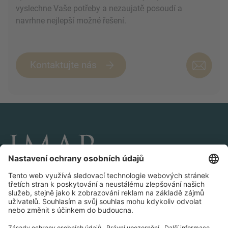
vyslechne Vaše potřeby a nezaujatě posoudí a
navrhne nejlepší možné řešení.
Kontaktujte nás
SPOJTE SE S NÁMI A SLEDUTE NÁS