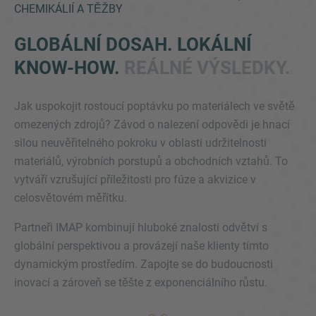
CHEMIKÁLIÍ A TĚŽBY
GLOBÁLNÍ DOSAH. LOKÁLNÍ
KNOW-HOW.
REÁLNÉ VÝSLEDKY.
Jak uspokojit rostoucí poptávku po materiálech ve světě
omezených zdrojů? Závod o nalezení odpovědi je hnací
silou neuvěřitelného pokroku v oblasti udržitelnosti
Inquiry
materiálů, výrobních porstupů a obchodních vztahů. To
vytváří vzrušující příležitosti pro fúze a akvizice v
Check here to indicate that you have read and
celosvětovém měřítku.
agree to the
IMAP Legal Notice and Cookies
Partneři IMAP kombinují hluboké znalosti odvětví s
Policy
globální perspektivou a provázejí naše klienty tímto
dynamickým prostředím. Zapojte se do budoucnosti
inovací a zároveň se těšte z exponenciálního růstu.
Odeslat