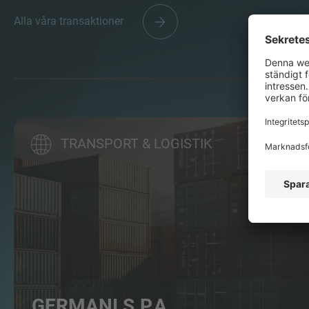
Alla våra transaktioner
TRANSPORT & LOGISTIK
GERMANI S.P.A.