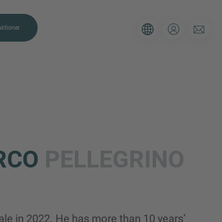
ktioner
ULÄR
 kring IMAP. Använd gärna
RCO
PELLEGRINO
te mer om din nuvarande situation så
m möjligt.
E-post
le in 2022. He has more than 10 years’