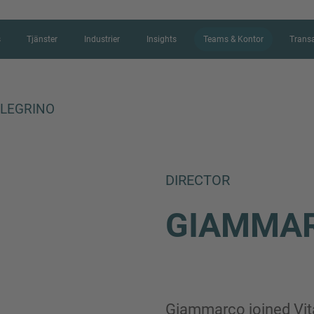
s
Tjänster
Industrier
Insights
Teams & Kontor
Transa
LEGRINO
KONTAKTFORM
DIRECTOR
Vad spännande att du vill höra mer
GIAMMA
formuläret nedan för att berätta li
lovar vi att återkomma så snart so
Namn
Giammarco joined Vita