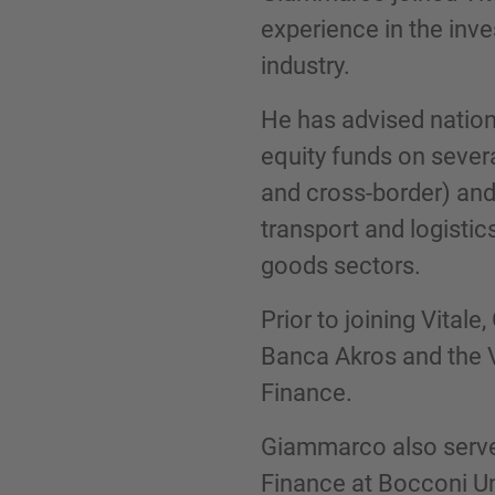
experience in the inv
industry.
Telefon
He has advised nation
equity funds on sever
and cross-border) and
transport and logisti
Inquiry
goods sectors.
Klicka här för att markera att du har läst 
Prior to joining Vita
Policy
Banca Akros and the V
Finance.
Skicka förfrågan
Giammarco also serve
Finance at Bocconi Uni