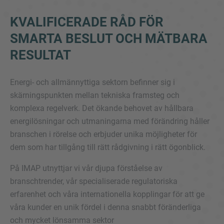
KVALIFICERADE RÅD FÖR
SMARTA BESLUT OCH MÄTBARA
RESULTAT
Energi- och allmännyttiga sektorn befinner sig i
skärningspunkten mellan tekniska framsteg och
Inquiry
komplexa regelverk. Det ökande behovet av hållbara
energilösningar och utmaningarna med förändring håller
branschen i rörelse och erbjuder unika möjligheter för
Klicka här för att markera att du har läst och
dem som har tillgång till rätt rådgivning i rätt ögonblick.
godkänner IMAPs Legal Notice och Cookie Policy
På IMAP utnyttjar vi vår djupa förståelse av
branschtrender, vår specialiserade regulatoriska
Skicka förfrågan
erfarenhet och våra internationella kopplingar för att ge
våra kunder en unik fördel i denna snabbt föränderliga
och mycket lönsamma sektor