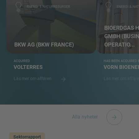
ENERGI & NATURRESURSER
ENERGI & NA
BIOERDGAS 
GMBH (BUSI
BKW AG (BKW FRANCE)
OPERATIO...
ACQUIRED
HAS BEEN ACQUIRED 
VOLTERRES
VORN BIOEN
Läs mer om affären
Läs mer om affär
Alla nyheter
Sektorrapport