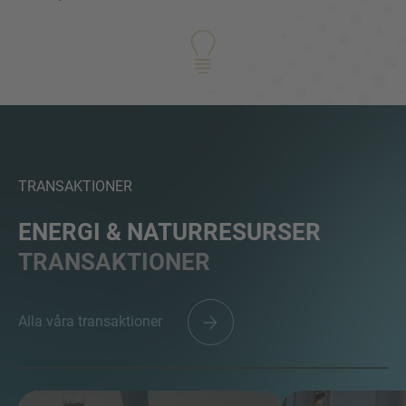
FRÅGOR?
KONTAKTA OSS GÄRNA!
Vi hoppas få höra ifrån dig. Vårt team finns
alltid tillgängliga.
TRANSAKTIONER
ENERGI & NATURRESURSER
TRANSAKTIONER
Alla våra transaktioner