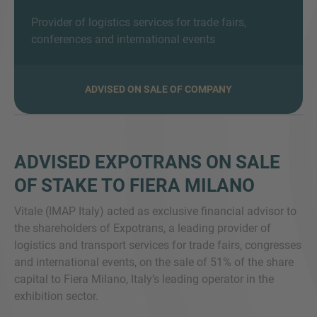
Provider of logistics services for trade fairs,
conferences and international events
FRÅGOR?
KONTAKTA OSS GÄRNA!
ADVISED ON SALE OF COMPANY
Vi hoppas få höra ifrån dig. Vårt team finns
alltid tillgängliga.
ADVISED EXPOTRANS ON SALE
OF STAKE TO FIERA MILANO
Vitale (IMAP Italy) acted as exclusive financial advisor to
the shareholders of Expotrans, a leading provider of
logistics and transport services for trade fairs, congresses
and international events, on the sale of 51% of the share
capital to Fiera Milano, Italy’s leading operator in the
exhibition sector.