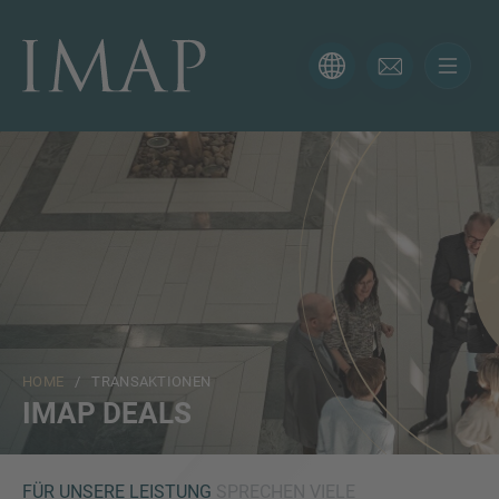
KONTAKTFORMULAR
Vielen Dank für Ihr Interesse an IMAP. Bitte verwenden
Sie das folgende Formular, um uns mehr über Ihre
aktuelle Situation zu schildern, sodass sich der richtige
Berater so schnell wie möglich bei Ihnen meldet.
Name
HOME
/ TRANSAKTIONEN
E-Mail
IMAP DEALS
Telefon
FÜR UNSERE LEISTUNG
SPRECHEN VIELE