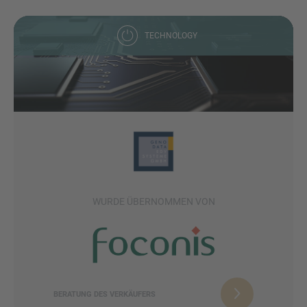
TECHNOLOGY
WURDE ÜBERNOMMEN VON
BERATUNG DES VERKÄUFERS