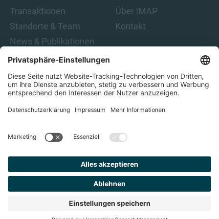
Transaktionen
Über IMAP
Standorte & Team
Kontakt
News & Publikationen
Karriere
Indem Sie auf „Abonnieren“ klicken, stimmen Sie den IMAP-
Datenschutzbestimmungen und den rechtlichen Hinweisen
zu. Damit sind Sie damit einverstanden, E-Mails von IMAP zu
erhalten. Sie können diese Einwilligung jederzeit
zurückziehen.
Datenschutz
Impressum
Finden Sie
Ihren
Berater
© 2023 IMAP, ALLE RECHTE VORBEHALTEN.