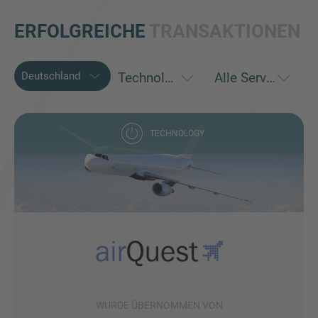
ERFOLGREICHE
TRANSAKTIONEN
TECHNOLOGY
Inquiry
Hiermit bestätige ich, dass ich die
Datenschutzerklärung
zur Kenntnis genommen
habe.
Anfrage senden
WURDE ÜBERNOMMEN VON