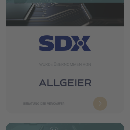
WURDE ÜBERNOMMEN VON
BERATUNG DER VERKÄUFER