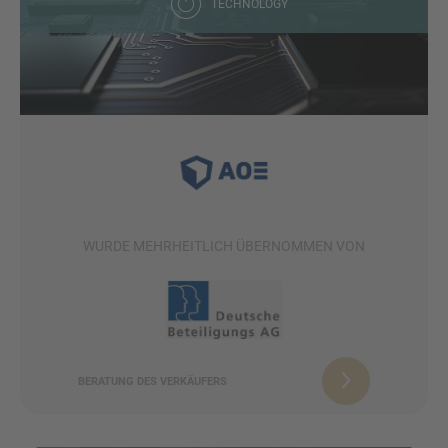
TECHNOLOGY
WURDE MEHRHEITLICH ÜBERNOMMEN VON
BERATUNG DES VERKÄUFERS