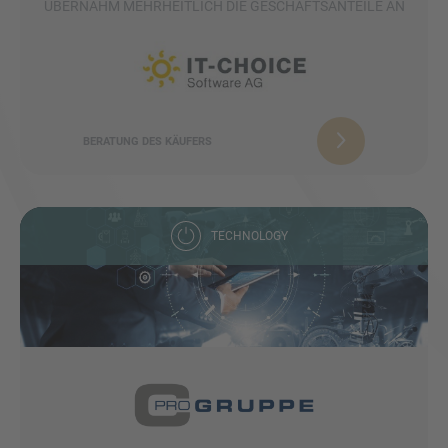
ÜBERNAHM MEHRHEITLICH DIE GESCHÄFTSANTEILE AN
BERATUNG DES KÄUFERS
TECHNOLOGY