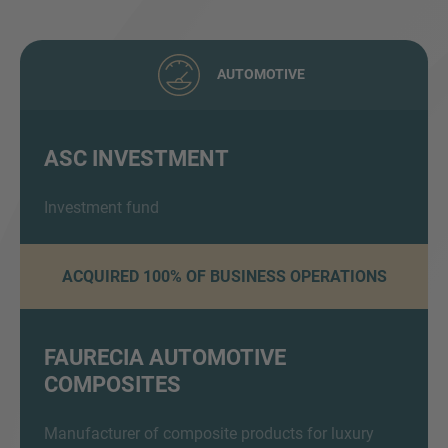
AUTOMOTIVE
ASC INVESTMENT
Inquiry
Investment fund
ACQUIRED 100% OF BUSINESS OPERATIONS
Hiermit bestätige ich, dass ich die
Datenschutzerklärung
zur Kenntnis genommen
habe.
FAURECIA AUTOMOTIVE
COMPOSITES
Anfrage senden
Manufacturer of composite products for luxury