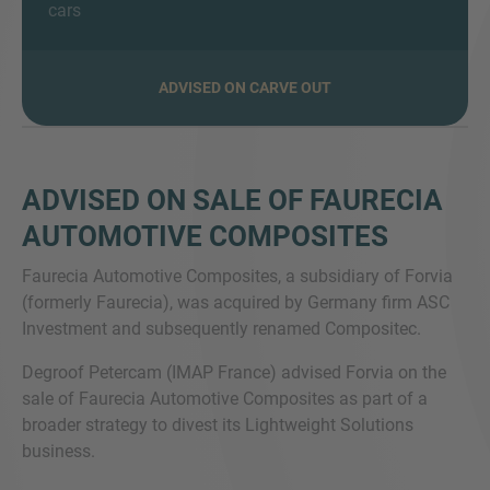
cars
ADVISED ON CARVE OUT
SIE HABEN NOCH FRAGEN?
SPRECHEN SIE UNS AN
ADVISED ON SALE OF FAURECIA
AUTOMOTIVE COMPOSITES
Faurecia Automotive Composites, a subsidiary of Forvia
(formerly Faurecia), was acquired by Germany firm ASC
Investment and subsequently renamed Compositec.
Degroof Petercam (IMAP France) advised Forvia on the
sale of Faurecia Automotive Composites as part of a
broader strategy to divest its Lightweight Solutions
business.