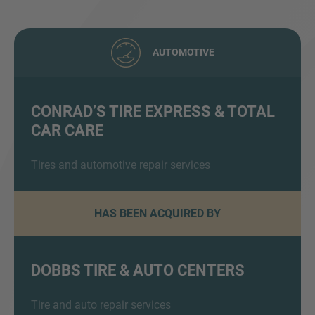
AUTOMOTIVE
CONRAD’S TIRE EXPRESS & TOTAL
CAR CARE
Inquiry
Tires and automotive repair services
Hiermit bestätige ich, dass ich die
Datenschutzerklärung
zur Kenntnis genommen
HAS BEEN ACQUIRED BY
habe.
DOBBS TIRE & AUTO CENTERS
Anfrage senden
Tire and auto repair services