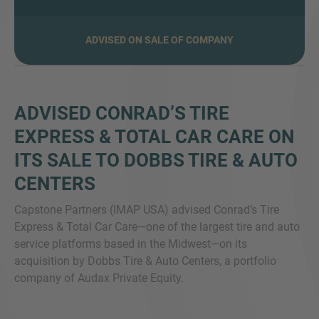
ADVISED ON SALE OF COMPANY
SIE HABEN NOCH FRAGEN?
SPRECHEN SIE UNS AN
ADVISED CONRAD’S TIRE
EXPRESS & TOTAL CAR CARE ON
ITS SALE TO DOBBS TIRE & AUTO
CENTERS
Capstone Partners (IMAP USA) advised Conrad’s Tire
Express & Total Car Care—one of the largest tire and auto
service platforms based in the Midwest—on its
acquisition by Dobbs Tire & Auto Centers, a portfolio
company of Audax Private Equity.