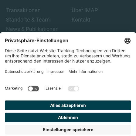
Transaktionen
Über IMAP
Standorte & Team
Kontakt
News & Publikationen
Karriere
Indem Sie auf „Abonnieren“ klicken, stimmen Sie den IMAP-
Datenschutzbestimmungen und den rechtlichen Hinweisen
zu. Damit sind Sie damit einverstanden, E-Mails von IMAP zu
erhalten. Sie können diese Einwilligung jederzeit
zurückziehen.
Datenschutz
Impressum
Finden Sie
Ihren
Berater
© 2023 IMAP, ALLE RECHTE VORBEHALTEN.