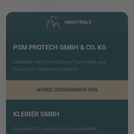
INDUSTRIALS
PSM PROTECH GMBH & CO. KG
Inquiry
Hersteller von hochpräzisen Stanzteilen und
Kunststoff-Metallverbundteilen
Hiermit bestätige ich, dass ich die
WURDE ÜBERNOMMEN VON
Datenschutzerklärung
zur Kenntnis genommen
habe.
KLEINER GMBH
Anfrage senden
Spezialist für hochpräzise Stanztechnik,