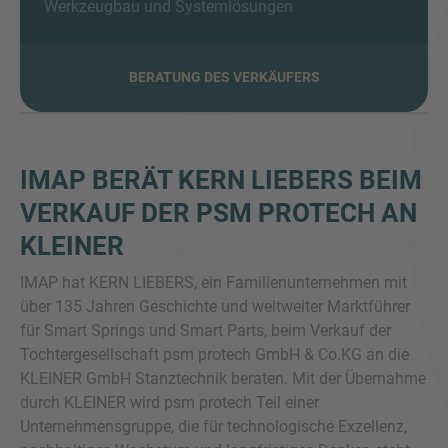
Werkzeugbau und Systemlösungen
BERATUNG DES VERKÄUFERS
SIE HABEN NOCH FRAGEN?
SPRECHEN SIE UNS AN
IMAP BERÄT KERN LIEBERS BEIM
VERKAUF DER PSM PROTECH AN
KLEINER
IMAP hat KERN LIEBERS, ein Familienunternehmen mit
über 135 Jahren Geschichte und weltweiter Marktführer
für Smart Springs und Smart Parts, beim Verkauf der
Tochtergesellschaft psm protech GmbH & Co.KG an die
KLEINER GmbH Stanztechnik beraten. Mit der Übernahme
durch KLEINER wird psm protech Teil einer
Unternehmensgruppe, die für technologische Exzellenz,