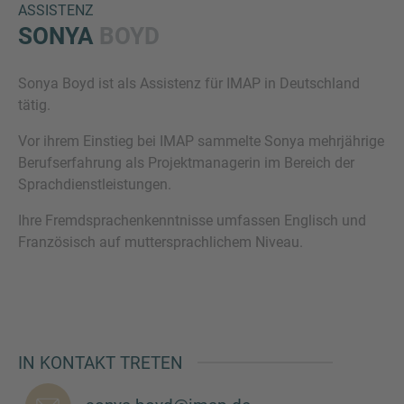
ASSISTENZ
SONYA
BOYD
Sonya Boyd ist als Assistenz für IMAP in Deutschland
tätig.
Vor ihrem Einstieg bei IMAP sammelte Sonya mehrjährige
Berufserfahrung als Projektmanagerin im Bereich der
Sprachdienstleistungen.
Inquiry
Ihre Fremdsprachenkenntnisse umfassen Englisch und
Französisch auf muttersprachlichem Niveau.
Hiermit bestätige ich, dass ich die
Datenschutzerklärung
zur Kenntnis genommen
habe.
IN KONTAKT TRETEN
Anfrage senden