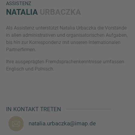
ASSISTENZ
NATALIA
URBACZKA
Als Assistenz unterstützt Natalia Urbaczka die Vorstände
in allen administrativen und organisatorischen Aufgaben,
bis hin zur Korrespondenz mit unseren internationalen
Partnerfirmen.
Ihre ausgeprägten Fremdsprachenkenntnisse umfassen
Inquiry
Englisch und Polnisch.
Hiermit bestätige ich, dass ich die
Datenschutzerklärung
zur Kenntnis genommen
habe.
IN KONTAKT TRETEN
Anfrage senden
natalia.urbaczka@imap.de