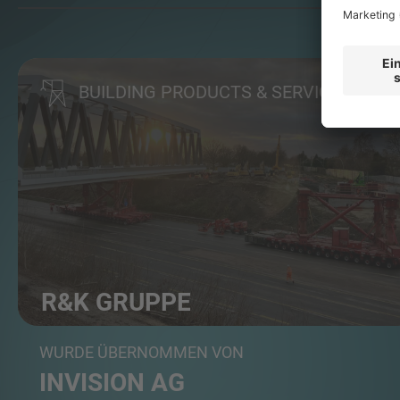
BUILDING PRODUCTS & SERVICES
R&K GRUPPE
Führender Ingenieursdienstleister mit Fokus auf komp...
WURDE ÜBERNOMMEN VON
INVISION AG