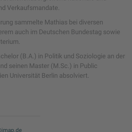
E-Mail
 und Verkaufsmandate.
hrung sammelte Mathias bei diversen
nderem auch im Deutschen Bundestag sowie
sterium.
helor (B.A.) in Politik und Soziologie an der
nd seinen Master (M.Sc.) in Public
en Universität Berlin absolviert.
tzerklärung
zur Kenntnis genommen habe.
@imap.de