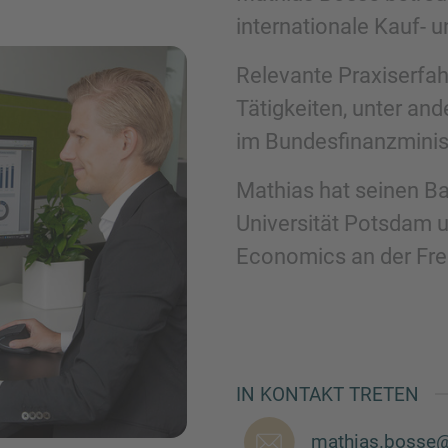
Name
internationale Kauf-
Relevante Praxiserfa
Telefon
Tätigkeiten, unter a
im Bundesfinanzmini
Mathias hat seinen Bac
Universität Potsdam u
Inquiry
Economics an der Frei
Hiermit bestätige ich, dass ich die
Datenschu
IN KONTAKT TRETEN
Anfrage senden
mathias.bosse