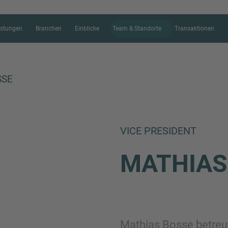
istungen
Branchen
Einblicke
Team & Standorte
Transaktionen
SSE
KONTAKTFORM
VICE PRESIDENT
Vielen Dank für Ihr Interesse an IM
MATHIA
folgende Formular, um uns mehr übe
schildern, sodass sich der richtige
Ihnen meldet.
Mathias Bosse betreu