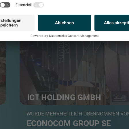
BUSINESS SERVICES
ICT HOLDING GMBH
Führenden Anbieter audiovisueller Lösungen
WURDE MEHRHEITLICH ÜBERNOMMEN VO
ECONOCOM GROUP SE