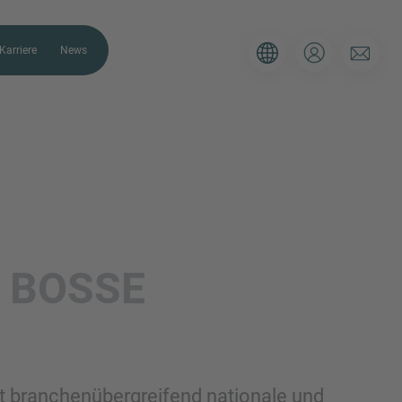
Karriere
News
ULAR
AP. Bitte verwenden Sie das
S
BOSSE
r Ihre aktuelle Situation zu
 Berater so schnell wie möglich bei
t branchenübergreifend nationale und