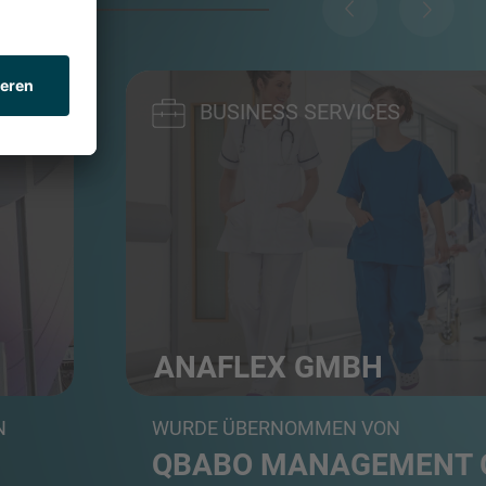
BUSINESS SERVICES
ANAFLEX GMBH
Zeitarbeitsunternehmen mit Fokus auf Pfleg
N
WURDE ÜBERNOMMEN VON
QBABO MANAGEMENT