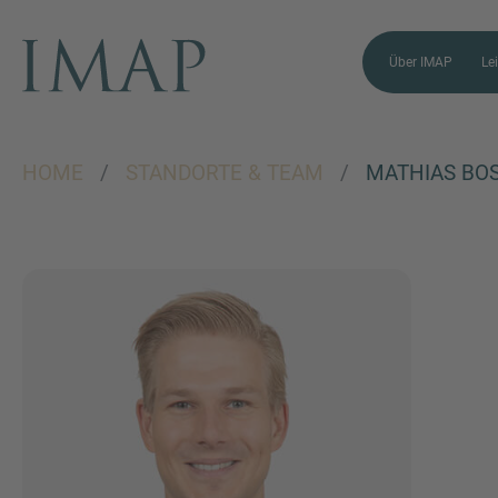
Über IMAP
Le
HOME
/
STANDORTE & TEAM
/
MATHIAS BO
SIE HABEN NOCH FRAGEN?
SPRECHEN SIE
UNS AN