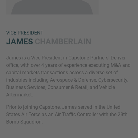
VICE PRESIDENT
JAMES
CHAMBERLAIN
James is a Vice President in Capstone Partners’ Denver
Inquiry
office, with over 4 years of experience executing M&A and
capital markets transactions across a diverse set of
industries including Aerospace & Defense, Cybersecurity,
Hiermit bestätige ich, dass ich die
Business Services, Consumer & Retail, and Vehicle
Datenschutzerklärung
zur Kenntnis genommen
Aftermarket.
habe.
Prior to joining Capstone, James served in the United
States Air Force as an Air Traffic Controller with the 28th
Bomb Squadron.
Anfrage senden