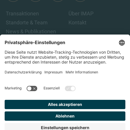
Transaktionen
Über IMAP
Standorte & Team
Kontakt
News & Publikationen
Karriere
Indem Sie auf „Abonnieren“ klicken, stimmen Sie den IMAP-
Datenschutzbestimmungen und den rechtlichen Hinweisen
zu. Damit sind Sie damit einverstanden, E-Mails von IMAP zu
erhalten. Sie können diese Einwilligung jederzeit
zurückziehen.
Datenschutz
Impressum
Finden Sie
Ihren