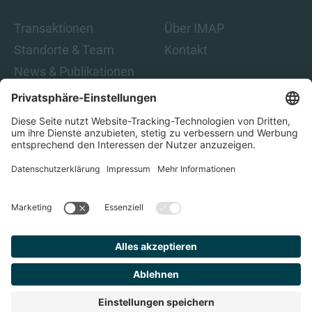
Transaktionen
Über IMAP
Standorte & Team
Kontakt
News & Publikationen
Karriere
Indem Sie auf „Abonnieren“ klicken, stimmen Sie den IMAP-
Datenschutzbestimmungen und den rechtlichen Hinweisen
zu. Damit sind Sie damit einverstanden, E-Mails von IMAP zu
erhalten. Sie können diese Einwilligung jederzeit
zurückziehen.
Datenschutz
Impressum
Finden Sie
Ihren
Berater