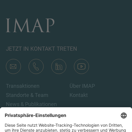
JETZT IN KONTAKT TRETEN
Transaktionen
Über IMAP
Standorte & Team
Kontakt
News & Publikationen
Karriere