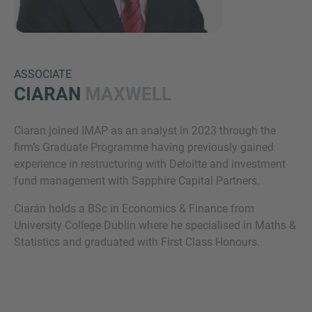
ASSOCIATE
CIARAN
MAXWELL
Ciaran joined IMAP as an analyst in 2023 through the
Inquiry
firm’s Graduate Programme having previously gained
experience in restructuring with Deloitte and investment
fund management with Sapphire Capital Partners.
Hiermit bestätige ich, dass ich die
Ciarán holds a BSc in Economics & Finance from
Datenschutzerklärung
zur Kenntnis genommen
University College Dublin where he specialised in Maths &
habe.
Statistics and graduated with First Class Honours.
Anfrage senden