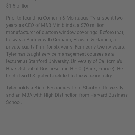
$1.5 billion.
Prior to founding Comann & Montague, Tyler spent two
FRÅGOR?
years as CEO of M&B Miniblinds, a $70 million
manufacturer of custom window coverings. Before that,
KONTAKTA OSS GÄRNA!
he was a Partner with Comann, Howard & Flamen, a
Vi hoppas få höra ifrån dig. Vårt team finns
private equity firm, for six years. For nearly twenty years,
alltid tillgängliga.
Tyler has taught service management courses as a
lecturer at Stanford University, University of California’s
Haas School of Business and H.E.C. (Paris, France). He
holds two U.S. patents related to the wine industry.
Tyler holds a BA in Economics from Stanford University
and an MBA with High Distinction from Harvard Business
School.