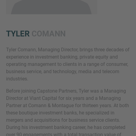
TYLER
COMANN
Tyler Comann, Managing Director, brings three decades of
experience in investment banking, private equity and
Inquiry
operating management to clients in a range of consumer,
business service, and technology, media and telecom
industries.
Klicka här för att markera att du har läst och
Before joining Capstone Partners, Tyler was a Managing
godkänner IMAPs Legal Notice och Cookie Policy
Director at Viant Capital for six years and a Managing
Partner at Comann & Montague for thirteen years. At both
these boutique investment banks, he specialized in
Skicka förfrågan
mergers and acquisitions for business service clients.
During his investment banking career, he has completed
over 90 engagements with a total transaction value of