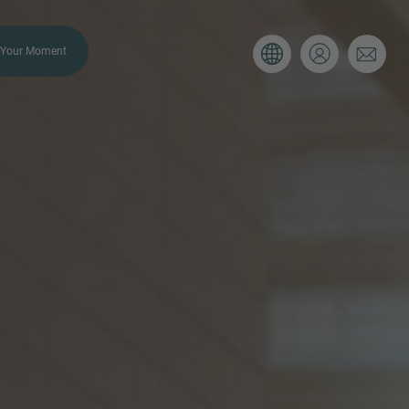
Your Moment
ULIER
 Gebruik onderstaande formulier om
e situatie, dan zorgen wij ervoor dat
ijk contact met je opneemt.
E-mail