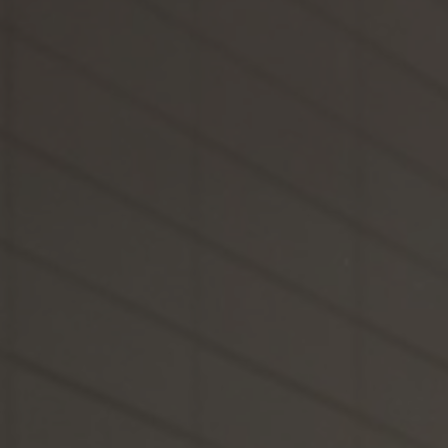
Telefoon
Inquiry
Klik hier om aan te geven dat je de juridisc
gelezen en ermee akkoord gaat.
Aanvraag verzenden