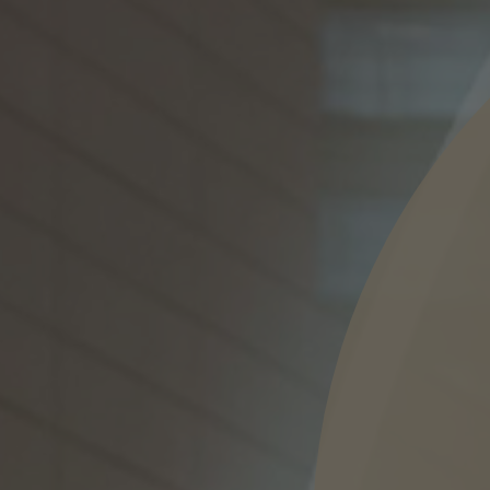
he kennisgeving en het cookiebeleid van IMAP hebt