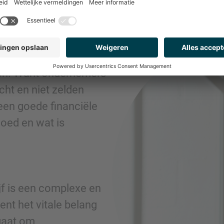
 voor een ondernemer
drijfswaardering, de
ch. Want ondernemers
cht en niet zelden
een goede financiële
oed en wat is
jf is een complexe en
nt het vitale belang
gaat om