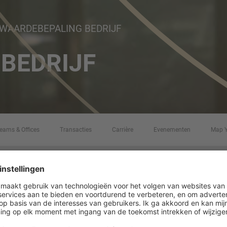
AARDEBEPALING BEDRIJF
BEDRIJF
eams & Offices
Transacties
Carrière
Evenementen
Map 
 M&A-PROCES
EDRIJF