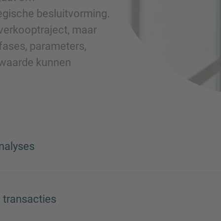
tegische besluitvorming.
 verkooptraject, maar
 fases, parameters,
swaarde kunnen
analyses
 transacties