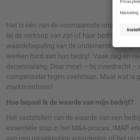
Het is één van de voornaamste onderdelen
bij de verkoop van zijn of haar bedrijf: de be
waardebepaling van de onderneming. Logis
werken hard aan hun bedrijf. Vaak dag en na
decennialang. Daar moet – bij overdracht – 
compensatie tegen overstaan. Maar wat is g
marktconform?
Hoe bepaal ik de waarde van mijn bedrijf?
Het vaststellen van de waarde van een bedri
essentiële stap in het M&A-proces. IMAP erke
van een nauwkeurige waardering, of het nu 