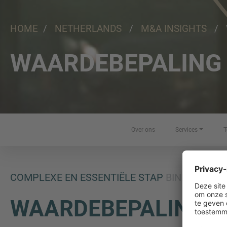
HOME
/
NETHERLANDS
/
M&A INSIGHTS
/ W
WAARDEBEPALING 
Over ons
Services
T
COMPLEXE EN ESSENTIËLE STAP
BINNEN HET
WAARDEBEPALING
B