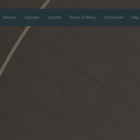
Services
Sectoren
Insights
Teams & Offices
Transacties
Map 
CONTACT FORM
Bedankt voor je interesse in IMAP.
ons meer te vertellen over je huidig
de juiste M&A expert zo snel mogel
Naam