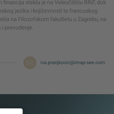
 financija stekla je na Veleučilištu RRiF, dok
leskog jezika i književnosti te francuskog
stekla na Filozofskom fakultetu u Zagrebu, na
a i prevođenje.
iva.pranjkovic@imap-see.com