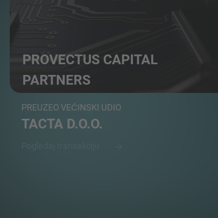
PROVECTUS CAPITAL
PARTNERS
PE fond
PREUZEO VEĆINSKI UDIO
TACTA D.O.O.
Pogledaj transakciju