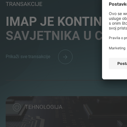
TRANSAKCIJE
IMAP JE KONTINUI
SAVJETNIKA U CIJE
Prikaži sve transakcije
TEHNOLOGIJA