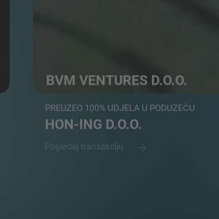
BVM VENTURES D.O.O.
Hrvatsko investicijsko društvo s investicijama u pro
PREUZEO 100% UDJELA U PODUZEĆU
HON-ING D.O.O.
Pogledaj transakciju