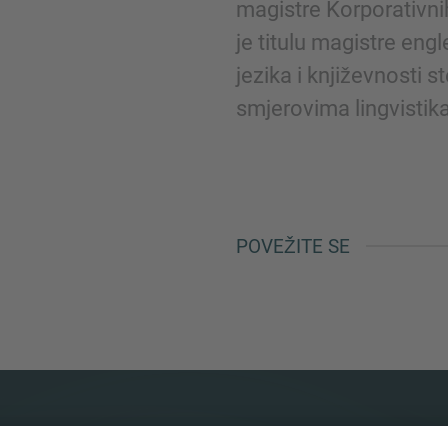
magistre Korporativnih
je titulu magistre eng
jezika i književnosti 
smjerovima lingvistik
POVEŽITE SE