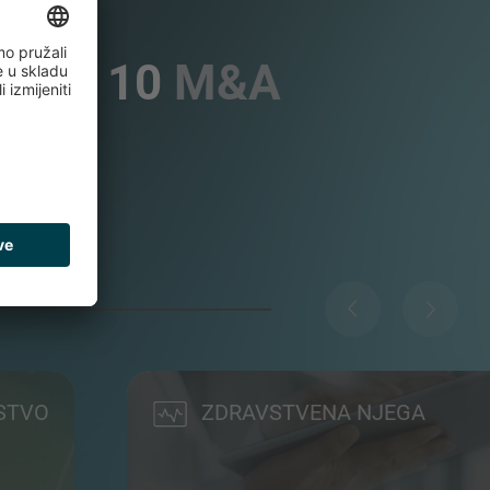
 TOP 10
M&A
RSTVO
ZDRAVSTVENA NJEGA