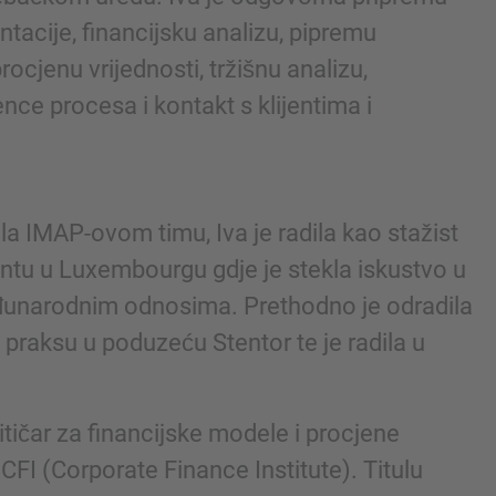
tacije, financijsku analizu, pipremu
rocjenu vrijednosti, tržišnu analizu,
ence procesa i kontakt s klijentima i
ila IMAP-ovom timu, Iva je radila kao stažist
tu u Luxembourgu gdje je stekla iskustvo u
eđunarodnim odnosima. Prethodno je odradila
IMAP pravnim obavijestima i pravilima o
 praksu u poduzeću Stentor te je radila u
alitičar za financijske modele i procjene
 CFI (Corporate Finance Institute). Titulu