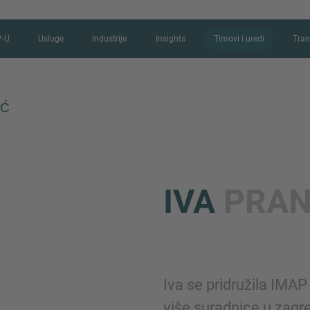
P-U
Usluge
Industrije
Insights
Timovi i uredi
Tran
IĆ
KONTAKTIRAJT
IVA
PRAN
Hvala vam na interesu za IMAP. Isk
biste nam rekli više o svojoj trenutn
stručnjaci javiti u najkraćem mogu
Iva se pridružila IMAP 
Ime
više suradnice u zag