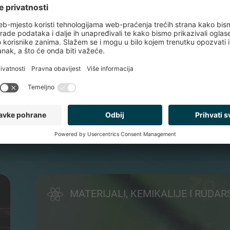
RANO RANGIRAN MEĐU
LOM SVIJETU
MATERIJALI, KEMIKALIJE I RUDA