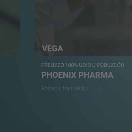
VEGA
...
Veleprodajni distributer lijekova i medicinski
PREUZEO 100% UDIO U PODUZEĆU
PHOENIX PHARMA
Pogledaj transakciju