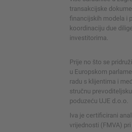
transakcijske dokumen
financijskih modela i p
Telefon
koordinaciju due dilig
investitorima.
Prije no što se pridruž
Inquiry
u Europskom parlamen
radu s klijentima i m
Označite da ste pročitali i da se slažete s 
stručnu prevoditeljsku
kolačićima.
poduzeću UJE d.o.o.
Pošalji zahtjev
Iva je certificirani an
vrijednosti (FMVA) pri