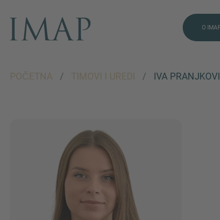
O IMA
POČETNA
/
TIMOVI I UREDI
/
IVA PRANJKOV
VIŠE INFORMACIJA?
KONTAKTIRAJTE
NAS
Želimo vas čuti. Naš tim je
uvijek dostupan za
razgovor.