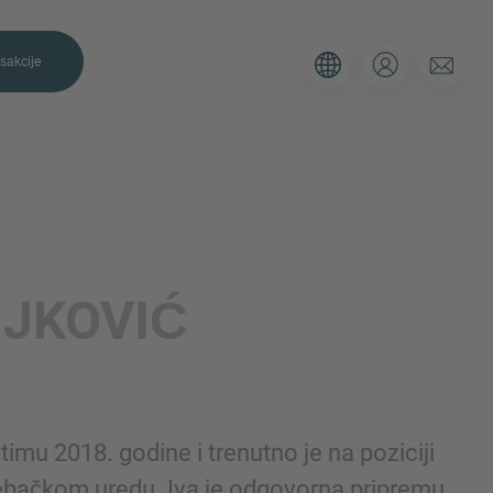
sakcije
E NAS
JKOVIĆ
oristite obrazac u nastavku kako
oj situaciji i naši će vam se
ćem roku.
timu 2018. godine i trenutno je na poziciji
Email
rebačkom uredu. Iva je odgovorna pripremu