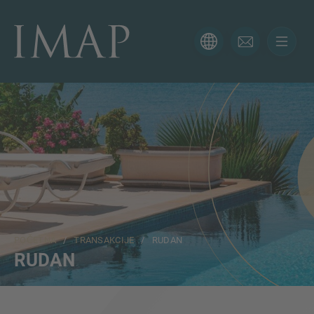
KONTAKTIRAJTE NAS
Hvala vam na interesu za IMAP. Iskoristite obrazac u
nastavku kako biste nam rekli više o svojoj trenutnoj
situaciji i naši će vam se stručnjaci javiti u najkraćem
mogućem roku.
Ime
POČETNA
/
TRANSAKCIJE
/ RUDAN
Email
RUDAN
Telefon