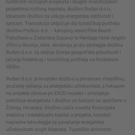
turističkih razvojnih projekata i drugim investicijskim
projektima rizičnog kapitala, društvu Rudan d.o.o.,
lokalnom društvu za usluge energetske održivosti i
turizam. Transakcija uključuje dio turističkog portfelja
društva Proficio d.d. – kamping resort Pine Beach
Pakoštane u Zadarskoj županiji te Heritage Hotel Angelo
d’Oro u Rovinju, Istra. Akvizicija je dio strategije društva
Rudan d.o.o. za daljnje širenje geografske prisutnosti i
jačanje hotelskog i turističkog portfelja na hrvatskom
tržištu.
Rudan d.o.o. je hrvatsko društvo u privatnom vlasništvu,
pružatelj rješenja za energetsku učinkovitost, s fokusom
na projekte obnove po ESCO modelu i smanjenje
potrošnje energenata i društvo za turizam sa sjedištem u
Žminju, Hrvatska. Društvo ulaže vlastita financijska
sredstva i intelektualni kapital u projekte, koristeći
napredne tehnologije za povećanje energetske
učinkovitosti svojih klijenata. Turističke aktivnosti