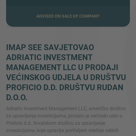
ADVISED ON SALE OF COMPANY
VIŠE INFORMACIJA?
KONTAKTIRAJTE NAS
Želimo vas čuti. Naš tim je uvijek dostupan za
IMAP SEE SAVJETOVAO
razgovor.
ADRIATIC INVESTMENT
MANAGEMENT LLC U PRODAJI
VEĆINSKOG UDJELA U DRUŠTVU
PROFICIO D.D. DRUŠTVU RUDAN
D.O.O.
Adriatic Investment Management LLC, američko društvo
za upravljanje investicijama, prodalo je većinski udio u
Proficio d.d., hrvatskom društvu za upravljanje
investicijama, koje upravlja portfeljem srednje velikih