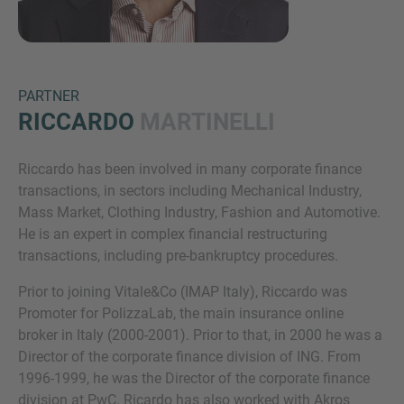
PARTNER
RICCARDO
MARTINELLI
Riccardo has been involved in many corporate finance
Inquiry
transactions, in sectors including Mechanical Industry,
Mass Market, Clothing Industry, Fashion and Automotive.
He is an expert in complex financial restructuring
Klik hier om aan te geven dat je de juridische
transactions, including pre-bankruptcy procedures.
kennisgeving en het cookiebeleid van IMAP hebt
Prior to joining Vitale&Co (IMAP Italy), Riccardo was
gelezen en ermee akkoord gaat.
Promoter for PolizzaLab, the main insurance online
broker in Italy (2000-2001). Prior to that, in 2000 he was a
Director of the corporate finance division of ING. From
Aanvraag verzenden
1996-1999, he was the Director of the corporate finance
division at PwC. Ricardo has also worked with Akros