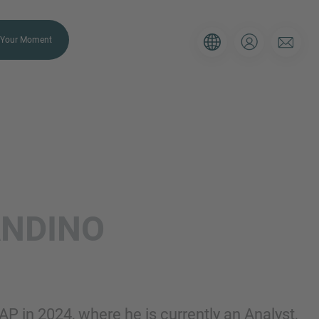
Your Moment
ULIER
 Gebruik onderstaande formulier om
NDINO
e situatie, dan zorgen wij ervoor dat
ijk contact met je opneemt.
E-mail
P in 2024, where he is currently an Analyst,