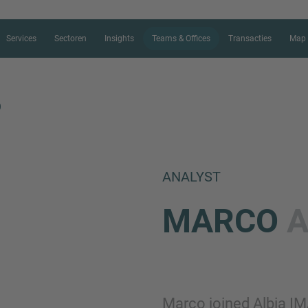
Services
Sectoren
Insights
Teams & Offices
Transacties
Map 
O
CONTACT FORM
ANALYST
Bedankt voor je interesse in IMAP.
MARCO
A
ons meer te vertellen over je huidig
de juiste M&A expert zo snel mogel
Naam
Marco joined Albia IMA