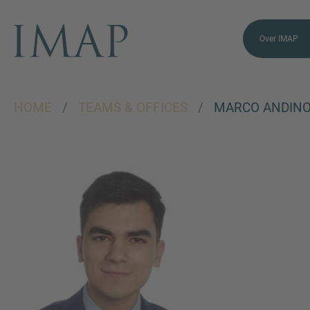
Over IMAP
HOME
/
TEAMS & OFFICES
/
MARCO ANDIN
VRAGEN?
NEEM CONTACT
MET ONS OP