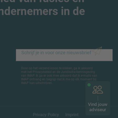
ndernemers in de
Door op het verzend icoon te klikken, ga ik akkoord
met het Privacybeleid en de Juridische kennisgeving
van IMAP. Ik ga er ook mee akkoord dat ik e-mails van
IMAP ontvang en begrijp dat ik me op elk moment bij
IMAP kan uitschrijven.
Vind jouw
adviseur
Privacy Policy
Imprint