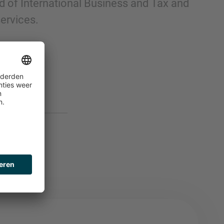
ld of International Business and Tax and
ervices.
imap.com