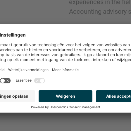
experiences in the fie
Accounting advisory s
CONTACT OPNEMEN
marco.andino@