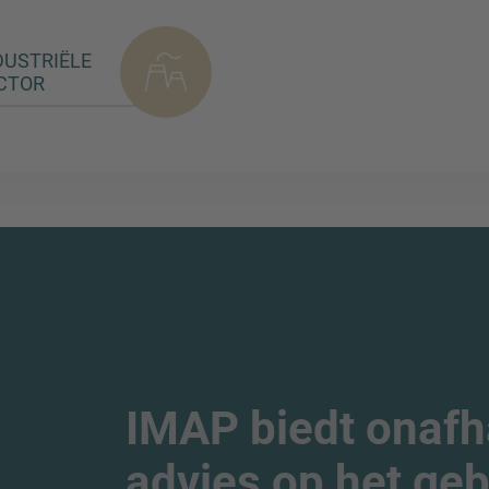
DUSTRIËLE
CTOR
IMAP biedt onafha
advies op het geb