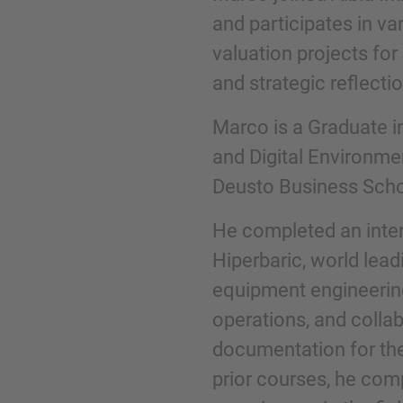
and participates in v
valuation projects for
Telefoon
and strategic reflecti
Marco is a Graduate 
and Digital Environm
Deusto Business Scho
Inquiry
He completed an inter
Klik hier om aan te geven dat je de juridisc
Hiperbaric, world lea
gelezen en ermee akkoord gaat.
equipment engineering,
operations, and collab
documentation for the
Aanvraag verzenden
prior courses, he com