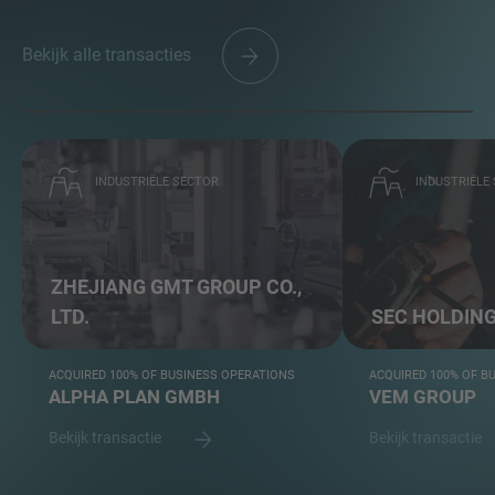
Bekijk alle transacties
INDUSTRIËLE SECTOR
INDUSTRIËLE
ZHEJIANG GMT GROUP CO.,
LTD.
SEC HOLDING 
ACQUIRED 100% OF BUSINESS OPERATIONS
ACQUIRED 100% OF B
ALPHA PLAN GMBH
VEM GROUP
Bekijk transactie
Bekijk transactie