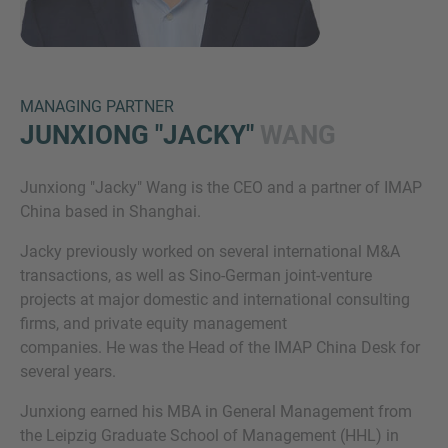
MANAGING PARTNER
JUNXIONG "JACKY"
WANG
Junxiong "Jacky" Wang is the CEO and a partner of IMAP
Inquiry
China based in Shanghai.
Jacky previously worked on several international M&A
transactions, as well as Sino-German joint-venture
Klik hier om aan te geven dat je de juridische
projects at major domestic and international consulting
kennisgeving en het cookiebeleid van IMAP hebt
firms, and private equity management
gelezen en ermee akkoord gaat.
companies. He was the Head of the IMAP China Desk for
several years.
Aanvraag verzenden
Junxiong earned his MBA in General Management from
the Leipzig Graduate School of Management (HHL) in