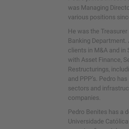
Nombre
was Managing Directo
various positions sin
Teléfono
He was the Treasurer 
Banking Department. A
clients in M&A and in 
with Asset Finance, Se
Restructurings, includ
Inquiry
and PPP’s. Pedro has 
sectors and infrastruc
Marque aquí para indicar que ha leído y acep
companies.
Pedro Benites has a d
Enviar solicitud
Universidade Católica