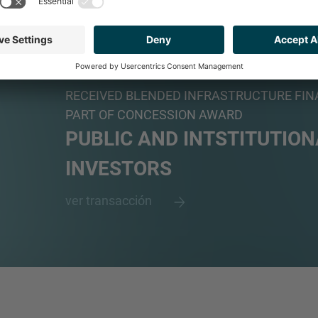
LUSOLAV
Consortium of Portuguese construction companie
RECEIVED BLENDED INFRASTRUCTURE FIN
PART OF CONCESSION AWARD
PUBLIC AND INTSTITUTION
INVESTORS
ver transacción