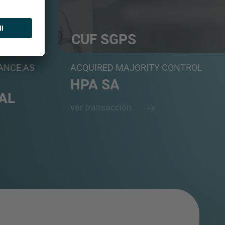
CUF SGPS
s
Healthcare leader operating 24 hospitals an
ANCE AS
ACQUIRED MAJORITY CONTROL
HPA SA
AL
ver transacción