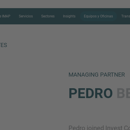
e IMAP
Servicios
Sectores
Insights
Equipos y Oficinas
Tran
TES
FORMULARIO D
MANAGING PARTNER
Gracias por su interés en IMAP. Por 
PEDRO
B
para contarnos más sobre su situa
que el profesional adecuado se po
posible.
Pedro joined Invest C