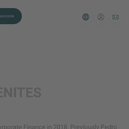
sacciones
E CONTACTO
favor, utilice el siguiente formulario
ENITES
ción actual y nos aseguraremos de
nga en contacto con usted lo antes
orporate Finance in 2018. Previously Pedro