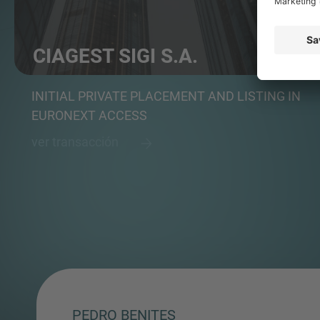
CIAGEST SIGI S.A.
Real estate investment and management company
INITIAL PRIVATE PLACEMENT AND LISTING IN
EURONEXT ACCESS
ver transacción
PEDRO BENITES