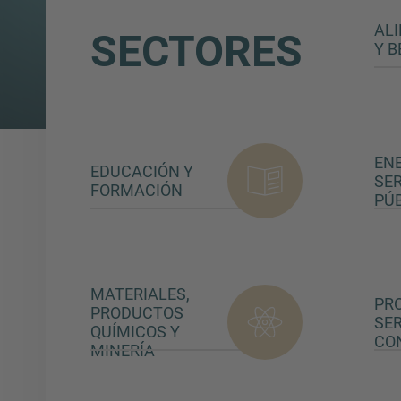
AL
SECTORES
Y B
ENE
EDUCACIÓN Y
SER
FORMACIÓN
PÚ
MATERIALES,
PR
PRODUCTOS
SER
QUÍMICOS Y
CO
MINERÍA