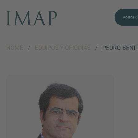
Acerca d
HOME
/
EQUIPOS Y OFICINAS
/
PEDRO BENI
¿MÁS INFORMACIÓN?
CONTACTE CON
NOSOTROS
Nos encanta saber de
usted. Nuestro equipo está
siempre a su disposición.