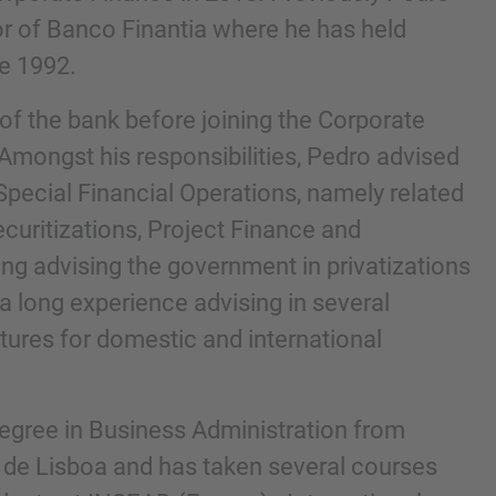
Correo electrónico
r of Banco Finantia where he has held
ce 1992.
of the bank before joining the Corporate
mongst his responsibilities, Pedro advised
Special Financial Operations, namely related
curitizations, Project Finance and
ing advising the government in privatizations
a long experience advising in several
tures for domestic and international
ta el Aviso legal y la Política de cookies de IMAP
egree in Business Administration from
 de Lisboa and has taken several courses